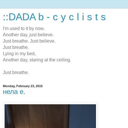
::DADA b - c y c l i s t s
I'm used to it by now.
Another day, just believe.
Just breathe. Just believe.
Just breathe.
Lying in my bed,
Another day, staring at the ceiling.
Just breathe.
Monday, February 23, 2015
нела е.