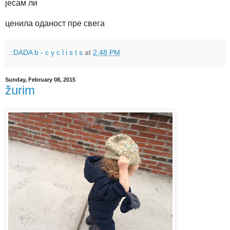
јесам ли
ценила оданост пре свега
::DADA b - c y c l i s t s
at
2:48 PM
Sunday, February 08, 2015
žurim