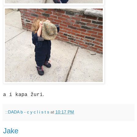
.
a i kapa žuri
::DADA b - c y c l i s t s
at
10:17 PM
Jake