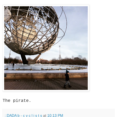
The pirate.
::DADA b - c y c l i s t s
at
10:13 PM