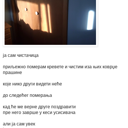
ја сам чистачица
приљежно померам кревете и чистим иза њих коврџе
прашине
које нико други видети неће
до следећег померања
кад ће ме верне друге поздравити
пре него заврше у кеси усисивача
али ја сам увек